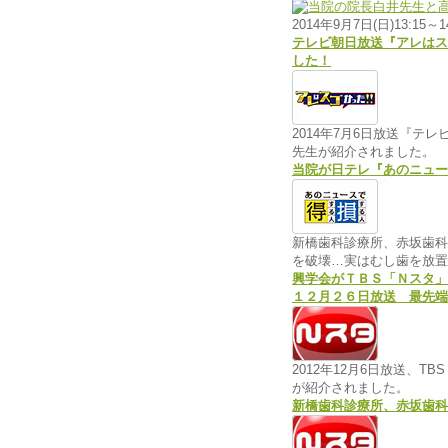
2014年9月7日(日)13
テレビ朝日放送『アレはス
した！
2014年7月6日放送『テ
先生が紹介されました。
当院が日テレ『あのニュー
新橋歯科診療所、赤坂歯科診
を破壊…実はむし歯を放置
興学会がＴＢＳ「Ｎスタ」
１２月２６日放送
最先端
2012年12月6日放送、
が紹介されました。
新橋歯科診療所、赤坂歯科