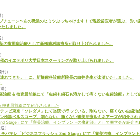
送）
のジョブチューン〜あの職業のヒミツぶっちゃけます！で現役歯医者が選ぶ、良い
いたしました。
送）
最新の歯周病治療として新橋歯科診療所が取り上げられました。
行）
催のイエテボリ大学日本スクーリングが取り上げられました。
)発刊）
連れてきた。」に、新橋歯科診療所院長の白井先生が出演いたしました。
放送）
】無痛治療 & 検査最前線にて「虫歯も歯石も溶かして痛くない虫歯治療」とし
5～放送 テレビ東京「ソレダメ」にて当院で行っている、削らない、痛くない虫歯
ン検診ベルスコープ、削らない、痛くない審美治療ルミネアーズが紹介され
放送）
 ～放送 チバテレ「ビジネスフラッシュ 2nd Stage」にて『審美治療、インプ