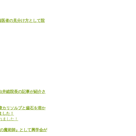
歯医者の見分け方として院
て白井総院長の記事が紹介さ
治療カリソルブと歯石を溶か
ました！
ラントの魔術師』として興学会が