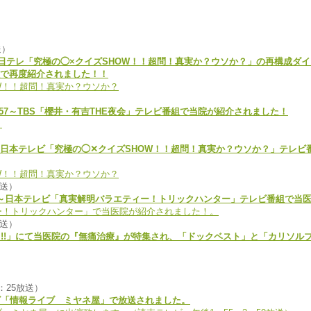
送）
～放送 日テレ「究極の◯×クイズSHOW！！超問！真実か？ウソか？」の再構成
で再度紹介されました！！
）
21：57～TBS「櫻井・有吉THE夜会」テレビ番組で当院が紹介されました！
9：00～日本テレビ「究極の◯✕クイズSHOW！！超問！真実か？ウソか？」テレ
放送）
19：00～日本テレビ「真実解明バラエティー！トリックハンター」テレビ番組で
放送）
ッキリ!!」にて当医院の『無痛治療』が特集され、「ドックベスト」と「カリソ
：25放送）
テレビ「情報ライブ ミヤネ屋」で放送されました。