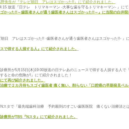
:15～14:15 放送『日テレ トリマキーマン -大事な歯を守るトリマキーマン- 
ゴかった!!～歯医者さんが通う歯医者さんはスゴかった!!～』に当院の白井
レビ朝日 アレはスゴかった!! -歯医者さんが通う歯医者さんはスゴかった!!- 
スで得する人損する人』にて紹介されました。
療所が5月15日(木)19:00放送の日テレあのニュースで得する人損する人
すると命の危険が!』にて紹介されました！
にて再び紹介されました。
治療で２カ月待ちスゴイ歯医者 痛く無い、削らない
「口腔癌の早期発見ベル
TBS Nスタで『最先端歯科治療 予約殺到のすごい歯医医院 痛くない治療法
診療所がTBS『Nスタ』にて紹介されました。