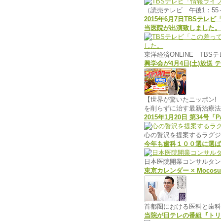
（読売テレビ 午後1：55
2015年6月7日TBSテ
当医院が出演致しました。
東洋経済ONLINE TB
興学会が4月4日(土)放送
【世界が驚いたニッポン!
を削らずに治す最新治療法
2015年1月20日 第34号
心の贅沢を提案するラグジ
今年も歯科１００選に選ば
日本医院開業コンサルタン
東京カレンダー × Mocos
首都圏における医科と歯科
当院が日テレの番組『トリ