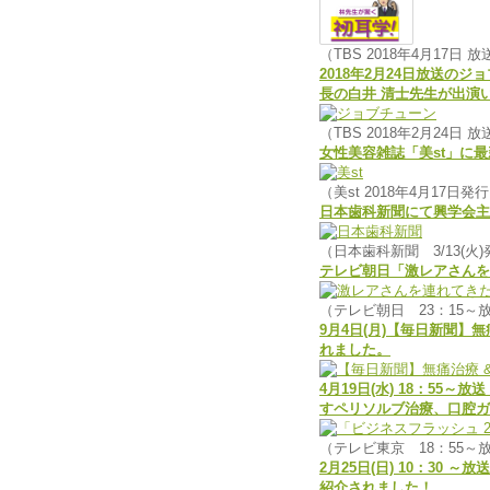
（TBS 2018年4月17日 放
2018年2月24日放送
長の白井 清士先生が出演
（TBS 2018年2月24日 放
女性美容雑誌「美st」に
（美st 2018年4月17日発
日本歯科新聞にて興学会主
（日本歯科新聞 3/13(火
テレビ朝日「激レアさんを
（テレビ朝日 23：15～
9月4日(月)【毎日新聞
れました。
4月19日(水) 18：5
すペリソルブ治療、口腔ガ
（テレビ東京 18：55～
2月25日(日) 10：30
紹介されました！