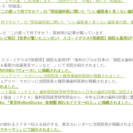
～3：50放送）
レビ「この差って何ですか？」の ”現役歯科医に聞いた『いい歯医者と良くない
Sテレビ「この差って何ですか？」取材班の記事が載っています。
 テレビ朝日【世界が驚いたニッポン! スゴ～イデスネ!!視察団】病院＆薬局S
 スゴ～イデスネ!!視察団】病院＆薬局SP『海外のプロが日本の「病院＆歯
＆最新の虫歯発見マシンなど…』にて当院が紹介されました。
「PAVONE(パヴォーネ)」に掲載されました。
ュアリー・マガジンに当院院長と鎌田優歯科医師が掲載されました。
れました。
ト協会（ＪＰＣＡ）歯科医院経営研究部会から、今年も日本の歯科100選に
uku 『東京MyBestDoctor -首都圏 頼れるドクター61人-』に掲載されました。
の頼れるドクター61人を紹介する、東京カレンダーに当院院長が掲載されま
マキーマン』にて紹介されました。