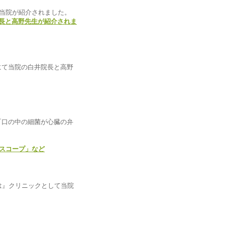
』にて当院が紹介されました。
院長と高野先生が紹介されま
』にて当院の白井院長と高野
で『口の中の細菌が心臓の弁
スコープ」など
とは』クリニックとして当院