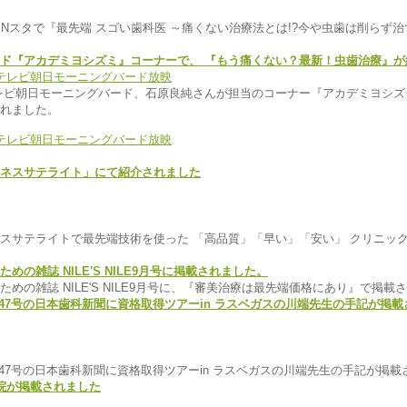
TBS Nスタで『最先端 スゴい歯科医 ～痛くない治療法とは!?今や虫歯は削ら
ド『アカデミヨシズミ』コーナーで、 『もう痛くない？最新！虫歯治療』が
送、テレビ朝日モーニングバード、石原良純さんが担当のコーナー『アカデミヨシ
れました。
ネスサテライト」にて紹介されました
スサテライトで最先端技術を使った 「高品質」「早い」「安い」 クリニッ
の雑誌 NILE'S NILE9月号に掲載されました。
めの雑誌 NILE'S NILE9月号に、『審美治療は最先端価格にあり』で掲載
第1747号の日本歯科新聞に資格取得ツアーin ラスベガスの川端先生の手記が掲
第1747号の日本歯科新聞に資格取得ツアーin ラスベガスの川端先生の手記が掲
に当院が掲載されました