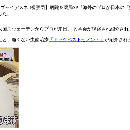
! スゴ～イデスネ!!視察団】病院＆薬局SP『海外のプロが日本
した。
大国スウェーデンからプロが来日。 興学会が視察され紹介され
」
と、痛くない虫歯治療
「ドックベストセメント」
が紹介され